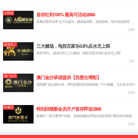
工集团将始终牢记习近平总书记殷殷嘱托，心无旁骛攻主业、
同志一如既往关心支持集团发展，积极建言献策，贡献智慧力