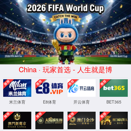
中国·壹定发-www.edf111.com|官网登录
首 页
edf111壹定发官

首页
>
媒体中心
>
企业动态
网登录
满慎刚看
农历新春佳节来临之际，1月25日上午，山东重工集团党委书