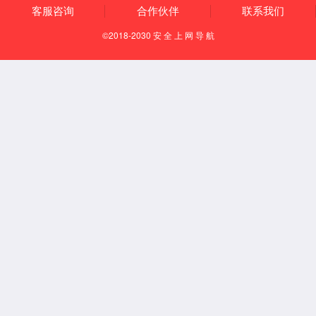
随后，满慎刚来到中国重汽困难职工王文阳家中，详细询问身
庭”，集团党委始终坚持“一家人、一条心、一起干、一定成”
职工，全力做好帮扶工作，为职工办实事、办好事，持续增强
了企业一家人的温暖。
山东重工及中国重汽有关部门负责同志陪同
edf111壹定发官
产品与业务
服务与支持
投资
网登录
船舶动力
服务理念
公告发
企业介绍
陆用发电机组
资料下载
投资者
企业文化
零部件
投诉与建议
投资者